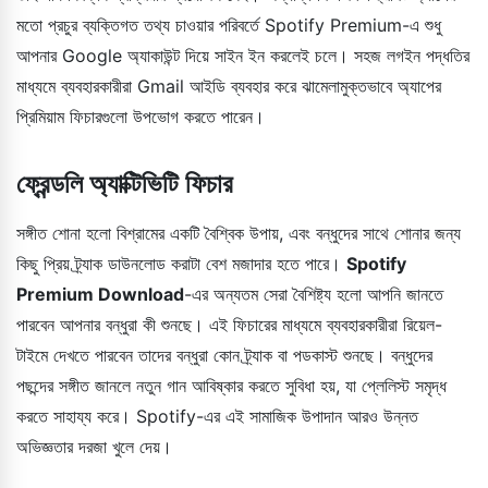
মতো প্রচুর ব্যক্তিগত তথ্য চাওয়ার পরিবর্তে Spotify Premium-এ শুধু
আপনার Google অ্যাকাউন্ট দিয়ে সাইন ইন করলেই চলে। সহজ লগইন পদ্ধতির
মাধ্যমে ব্যবহারকারীরা Gmail আইডি ব্যবহার করে ঝামেলামুক্তভাবে অ্যাপের
প্রিমিয়াম ফিচারগুলো উপভোগ করতে পারেন।
ফ্রেন্ডলি অ্যাক্টিভিটি ফিচার
সঙ্গীত শোনা হলো বিশ্রামের একটি বৈশ্বিক উপায়, এবং বন্ধুদের সাথে শোনার জন্য
কিছু প্রিয় ট্র্যাক ডাউনলোড করাটা বেশ মজাদার হতে পারে।
Spotify
Premium Download
-এর অন্যতম সেরা বৈশিষ্ট্য হলো আপনি জানতে
পারবেন আপনার বন্ধুরা কী শুনছে। এই ফিচারের মাধ্যমে ব্যবহারকারীরা রিয়েল-
টাইমে দেখতে পারবেন তাদের বন্ধুরা কোন ট্র্যাক বা পডকাস্ট শুনছে। বন্ধুদের
পছন্দের সঙ্গীত জানলে নতুন গান আবিষ্কার করতে সুবিধা হয়, যা প্লেলিস্ট সমৃদ্ধ
করতে সাহায্য করে। Spotify-এর এই সামাজিক উপাদান আরও উন্নত
অভিজ্ঞতার দরজা খুলে দেয়।