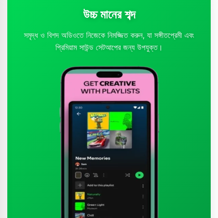
উচ্চ মানের শব্দ
সমৃদ্ধ ও বিশদ অডিওতে নিজেকে নিমজ্জিত করুন, যা সঙ্গীতপ্রেমী এবং
প্রিমিয়াম সাউন্ড সেটআপের জন্য উপযুক্ত।