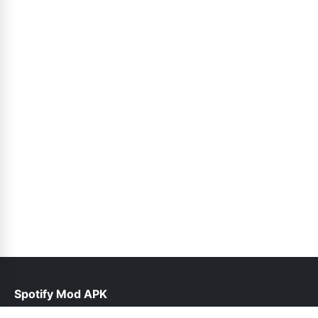
Spotify Mod APK
help@spotiepremium.pk