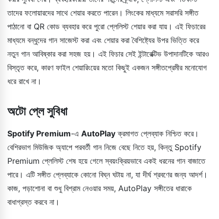
তাদের ফলোয়ারদের সাথে শেয়ার করতে পারেন। লিংকের মাধ্যমে সরাসরি সঙ্গীত
পাঠানো বা QR কোড ব্যবহার করে পুরো প্লেলিস্ট শেয়ার করা যায়। এই ফিচারের
মাধ্যমে বন্ধুদের গান সাজেস্ট করা এবং শেয়ার করা বৈশিষ্ট্যের উপর ভিত্তি করে
নতুন গান আবিষ্কার করা সহজ হয়। এই ফিচার সেই ইন্টারেক্টিভ উপাদানটিকে আরও
বিস্তৃত করে, কারণ ফাইল শেয়ারিংয়ের মতো কিছুই একজন সঙ্গীতপ্রেমীর মনোযোগ
ধরে রাখে না।
অটো প্লে সুবিধা
Spotify Premium
-এ
AutoPlay
ক্রমাগত প্লেব্যাক নিশ্চিত করে।
বেশিরভাগ মিউজিক অ্যাপে পরবর্তী গান নিজে বেছে নিতে হয়, কিন্তু Spotify
Premium প্লেলিস্ট শেষ হয়ে গেলে স্বয়ংক্রিয়ভাবে একই ধরনের গান বাজাতে
পারে। এটি সঙ্গীত প্লেব্যাকে কোনো বিঘ্ন ঘটায় না, যা দীর্ঘ শ্রবণের জন্য আদর্শ।
কাজ, পড়াশোনা বা শুধু বিশ্রাম নেওয়ার সময়, AutoPlay সঙ্গীতের ধারাকে
বাধাগ্রস্ত করবে না।