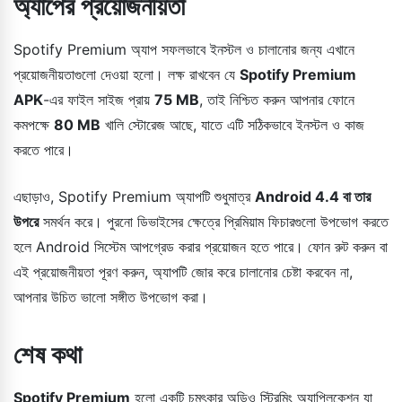
অ্যাপের প্রয়োজনীয়তা
Spotify Premium অ্যাপ সফলভাবে ইনস্টল ও চালানোর জন্য এখানে
প্রয়োজনীয়তাগুলো দেওয়া হলো। লক্ষ রাখবেন যে
Spotify Premium
APK
-এর ফাইল সাইজ প্রায়
75 MB
, তাই নিশ্চিত করুন আপনার ফোনে
কমপক্ষে
80 MB
খালি স্টোরেজ আছে, যাতে এটি সঠিকভাবে ইনস্টল ও কাজ
করতে পারে।
এছাড়াও, Spotify Premium অ্যাপটি শুধুমাত্র
Android 4.4 বা তার
উপরে
সমর্থন করে। পুরনো ডিভাইসের ক্ষেত্রে প্রিমিয়াম ফিচারগুলো উপভোগ করতে
হলে Android সিস্টেম আপগ্রেড করার প্রয়োজন হতে পারে। ফোন রুট করুন বা
এই প্রয়োজনীয়তা পূরণ করুন, অ্যাপটি জোর করে চালানোর চেষ্টা করবেন না,
আপনার উচিত ভালো সঙ্গীত উপভোগ করা।
শেষ কথা
Spotify Premium
হলো একটি চমৎকার অডিও স্ট্রিমিং অ্যাপ্লিকেশন যা