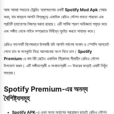
আজ আমরা সবচেয়ে ট্রেন্ডিং অ্যাপগুলোর একটি
Spotify Mod Apk
শেয়ার
করব, যার মাধ্যমে আপনি বিশ্বজুড়ে একাধিক রেডিও স্টেশন শুনতে পারবেন এবং
প্রতিটি চ্যানেলের নিজস্ব ঘরানা রয়েছে। এটি সার্বিক শ্রবণ অভিজ্ঞতা সমৃদ্ধ করে
এবং সঙ্গীত থেকে লাইভ সম্প্রচারে নির্বিঘ্নে স্যুইচ করতে সাহায্য করে।
রেডিও ফাংশনটি বিশেষভাবে উপকারী যদি আপনি সর্বশেষ সংবাদ ও স্পোর্টস আপডেট
পেতে চান বা সংস্কৃতি নিয়ে আলোচনায় অংশ নিতে চান।
Spotify
Premium
-এ কম বিট রেটেও একাধিক স্ট্রিমসহ সীমাহীন রেডিও স্টেশন
উপভোগ করুন। এটি সঙ্গীতপ্রেমী ও সংবাদপ্রেমী — উভয়ের জন্যই একটি নিখুঁত
সমন্বয়।
Spotify Premium-এর অনন্য
বৈশিষ্ট্যসমূহ
Spotify APK
-এ এখন অন্য অ্যাপের প্রয়োজন ছাড়াই রেডিও স্টেশন