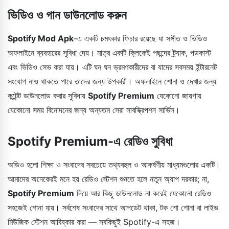
ভিডিও ও গান ডাউনলোড করুন
Spotify Mod Apk
-এ একটি চমৎকার ফিচার রয়েছে যা সঙ্গীত ও ভিডিও
অফলাইনে ব্যবহারের সুবিধা দেয়। মাত্র একটি ক্লিকেই পছন্দের ট্র্যাক, পডকাস্ট
এবং ভিডিও সেভ করা যায়। এটি ঘন ঘন ভ্রমণকারীদের বা যাদের সবসময় ইন্টারনেট
সংযোগ নাও থাকতে পারে তাদের জন্য উপকারী। অফলাইনে শোনা ও দেখার জন্য
কন্টেন্ট ডাউনলোড করার সুবিধায়
Spotify Premium
যেকোনো জায়গায়
যেকোনো সময় বিনোদনের জন্য অন্যতম সেরা সাবস্ক্রিপশন সার্ভিস।
Spotify Premium-এ রেডিও সুবিধা
অডিও হলো শিক্ষা ও সংবাদের সবচেয়ে তথ্যবহুল ও আকর্ষণীয় মাধ্যমগুলোর একটি।
আমাদের অনেকেরই মনে হয় রেডিও স্টেশন শুনতে হলে নতুন অ্যাপ দরকার; না,
Spotify Premium
দিয়ে আর কিছু ডাউনলোড না করেই যেকোনো রেডিও
সহজেই শোনা যায়। সর্বশেষ সংবাদের সাথে আপডেট থাকা, টক শো শোনা বা লাইভ
মিউজিক স্টেশন আবিষ্কার করা — সবকিছুই Spotify-এ সহজ।