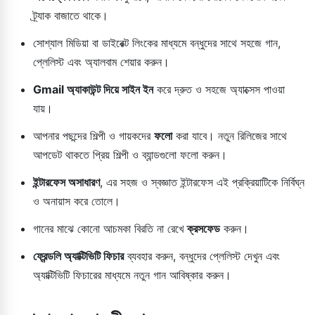
ট্র্যাক বাজাতে থাকে।
সোশ্যাল মিডিয়া বা ডাইরেক্ট লিংকের মাধ্যমে বন্ধুদের সাথে সহজে গান,
প্লেলিস্ট এবং অ্যালবাম শেয়ার করুন।
Gmail অ্যাকাউন্ট দিয়ে সাইন ইন
করে দ্রুত ও সহজে অ্যাক্সেস পাওয়া
যায়।
আপনার পছন্দের শিল্পী ও গায়কদের
ফলো
করা যাবে। নতুন রিলিজের সাথে
আপডেট থাকতে প্রিয় শিল্পী ও ব্যান্ডগুলো ফলো করুন।
ইন্টারফেস অসাধারণ
, এর সহজ ও স্বজ্ঞাত ইন্টারফেস এই প্রক্রিয়াটিকে নির্বিঘ্ন
ও অনায়াস করে তোলে।
গানের মাঝে কোনো আচমকা বিরতি না রেখে
ক্রসফেড
করুন।
ফ্রেন্ডলি অ্যাক্টিভিটি ফিচার
ব্যবহার করুন, বন্ধুদের প্লেলিস্ট দেখুন এবং
অ্যাক্টিভিটি ফিচারের মাধ্যমে নতুন গান আবিষ্কার করুন।