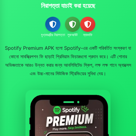
নিরাপত্তা যাচাই করা হয়েছে
মুখ্যমন্ত্রীর নিরাপত্তা
লুকআউট
ম্যাকাফি
Spotify Premium APK হলো Spotify-এর একটি পরিবর্তিত সংস্করণ যা
কোনো সাবস্ক্রিপশন ফি ছাড়াই প্রিমিয়াম ফিচারগুলো প্রদান করে। এটি শোনার
অভিজ্ঞতাকে আরও উন্নত করার জন্য আনলিমিটেড স্কিপ, লক্ষ লক্ষ গানে অ্যাক্সেস
এবং উচ্চ-মানের মিউজিক স্ট্রিমিংয়ের সুবিধা দেয়।