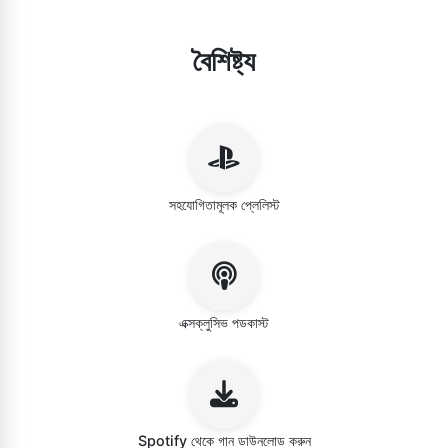
বৈশিষ্ট্য
সহযোগিতামূলক প্লেলিস্ট
এক্সক্লুসিভ পডকাস্ট
Spotify থেকে গান ডাউনলোড করুন