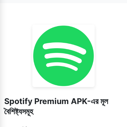
Spotify Premium APK-এর মূল
বৈশিষ্ট্যসমূহ