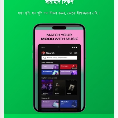
সীমাহীন স্কিপ
যখন খুশি, যত খুশি গান স্কিপ করুন, কোনো সীমাবদ্ধতা নেই।