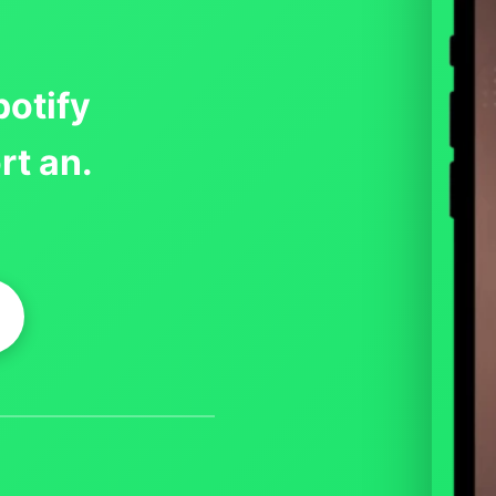
otify
rt an.