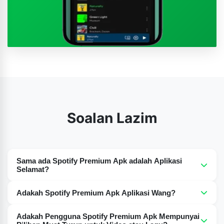
Soalan Lazim
Sama ada Spotify Premium Apk adalah Aplikasi
Selamat?
Ya, Spotify Premium Apk adalah selamat sepenuhnya
Adakah Spotify Premium Apk Aplikasi Wang?
dan bebas daripada virus atau perisian hasad.
Tidak, Spotify Premium Apk adalah 100% percuma untuk
Adakah Pengguna Spotify Premium Apk Mempunyai
digunakan, memberikan anda pengalaman premium