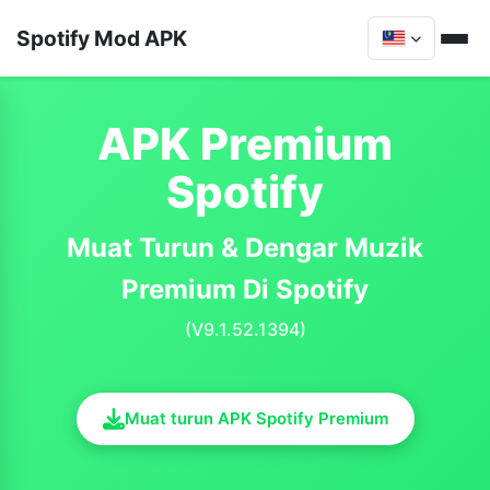
Spotify Mod APK
APK Premium
Spotify
Muat Turun & Dengar Muzik
Premium Di Spotify
(V9.1.52.1394)
Muat turun APK Spotify Premium