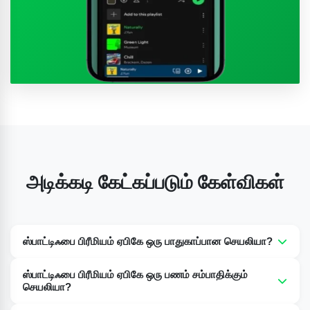
அடிக்கடி கேட்கப்படும் கேள்விகள்
ஸ்பாட்டிஃபை பிரீமியம் ஏபிகே ஒரு பாதுகாப்பான செயலியா?
ஆம், Spotify Premium Apk முற்றிலும் பாதுகாப்பானது மற்றும்
ஸ்பாட்டிஃபை பிரீமியம் ஏபிகே ஒரு பணம் சம்பாதிக்கும்
வைரஸ்கள் அல்லது தீம்பொருள்கள் அற்றது.
செயலியா?