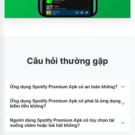
Câu hỏi thường gặp
Ứng dụng Spotify Premium Apk có an toàn không?
Đúng vậy, ứng dụng Spotify Premium Apk hoàn toàn an
Ứng dụng Spotify Premium Apk có phải là ứng dụng
toàn và không chứa virus hay phần mềm độc hại.
kiếm tiền không?
Không, việc sử dụng Spotify Premium Apk hoàn toàn
Người dùng Spotify Premium Apk có tùy chọn tải
miễn phí, mang đến cho bạn trải nghiệm cao cấp với các
xuống video hoặc bài hát không?
tính năng cao cấp mà không mất phí.