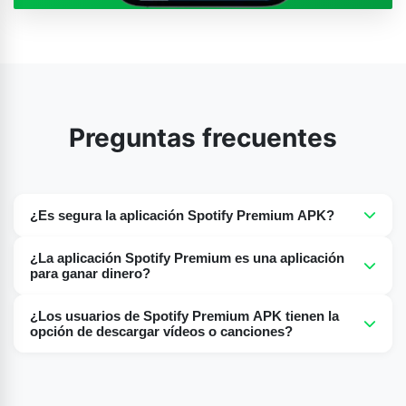
Preguntas frecuentes
¿Es segura la aplicación Spotify Premium APK?
Sí, la aplicación Spotify Premium es completamente
¿La aplicación Spotify Premium es una aplicación
segura y está libre de virus o malware.
para ganar dinero?
No, usar Spotify Premium Apk es 100% gratis, lo que te
¿Los usuarios de Spotify Premium APK tienen la
brinda una experiencia premium con funciones premium
opción de descargar vídeos o canciones?
sin costo alguno.
Pero, antes que nada, déjame decirte que la APK de
Spotify Premium permite al usuario descargar videos y