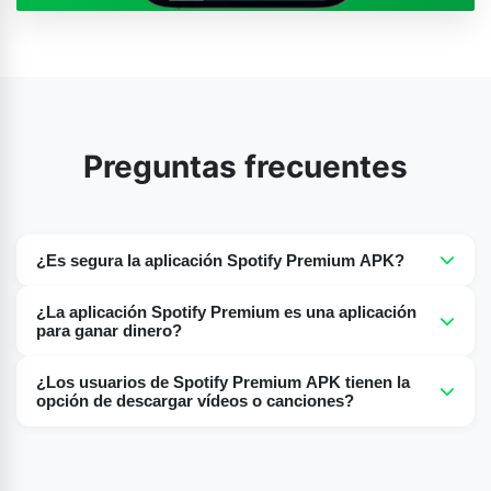
Preguntas frecuentes
¿Es segura la aplicación Spotify Premium APK?
Sí, la aplicación Spotify Premium es completamente
¿La aplicación Spotify Premium es una aplicación
segura y está libre de virus o malware.
para ganar dinero?
No, usar Spotify Premium Apk es 100% gratis, lo que te
¿Los usuarios de Spotify Premium APK tienen la
brinda una experiencia premium con funciones premium
opción de descargar vídeos o canciones?
sin costo alguno.
Pero, antes que nada, déjame decirte que la APK de
Spotify Premium permite al usuario descargar videos y