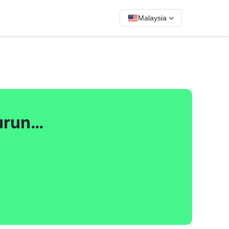
Malaysia
urun…