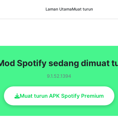
Laman Utama
Muat turun
Mod Spotify sedang dimuat t
9.1.52.1394
Muat turun APK Spotify Premium