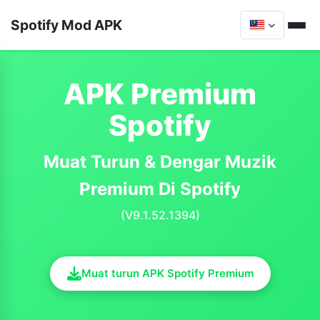
Spotify Mod APK
APK Premium
Spotify
Muat Turun & Dengar Muzik
Premium Di Spotify
(V9.1.52.1394)
Muat turun APK Spotify Premium