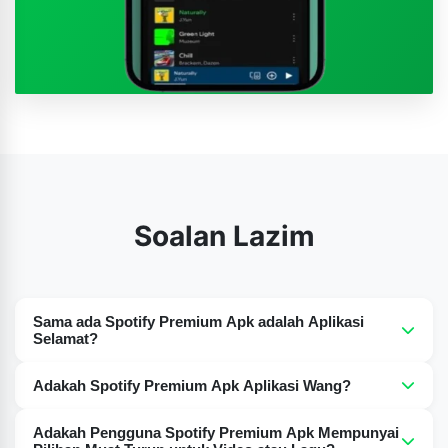
Soalan Lazim
Sama ada Spotify Premium Apk adalah Aplikasi
Selamat?
Ya, Spotify Premium Apk adalah selamat sepenuhnya
Adakah Spotify Premium Apk Aplikasi Wang?
dan bebas daripada virus atau perisian hasad.
Tidak, Spotify Premium Apk adalah 100% percuma untuk
Adakah Pengguna Spotify Premium Apk Mempunyai
digunakan, memberikan anda pengalaman premium