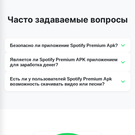
Часто задаваемые вопросы
Безопасно ли приложение Spotify Premium Apk?
Да, приложение Spotify Premium Apk полностью
Является ли Spotify Premium APK приложением
безопасно и не содержит вирусов или вредоносных
для заработка денег?
программ.
Нет, использование Spotify Premium Apk абсолютно
Есть ли у пользователей Spotify Premium Apk
бесплатно, что обеспечивает вам премиальный опыт
возможность скачивать видео или песни?
и премиум-функции совершенно бесплатно.
Но прежде всего, позвольте мне сказать, что
приложение Spotify Premium позволяет
пользователю загружать видео и песни для
прослушивания и просмотра в автономном режиме.