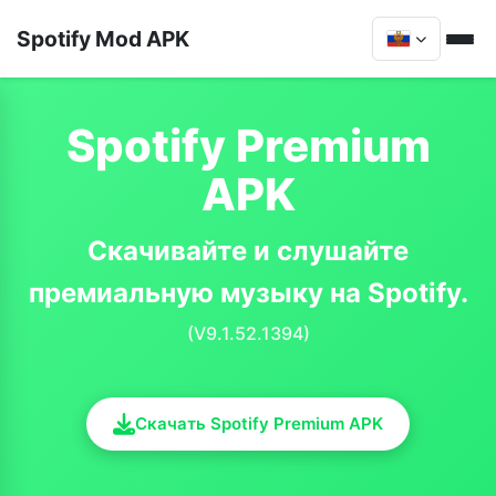
Spotify Mod APK
Spotify Premium
APK
Скачивайте и слушайте
премиальную музыку на Spotify.
(V9.1.52.1394)
Скачать Spotify Premium APK