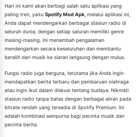
Hari ini kami akan berbagi salah satu aplikasi yang
paling tren, yaitu
Spotify Mod Apk
, melalui aplikasi ini,
Anda dapat mendengarkan berbagai stasiun radio di
seluruh dunia, dengan setiap saluran memiliki genre
masing-masing. Ini menambah pengalaman
mendengarkan secara keseluruhan dan membantu
beralih dari musik ke siaran langsung dengan mulus.
Fungsi radio juga berguna, terutama jika Anda ingin
mendapatkan berita terbaru dan pembaruan olahraga
atau ingin ikut dalam diskusi tentang budaya. Nikmati
stasiun radio tanpa batas dengan berbagai aliran pada
bitrate rendah yang tersedia di Spotify Premium. Ini
adalah kombinasi sempurna bagi pecinta musik dan
pecinta berita.