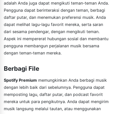
adalah Anda juga dapat mengikuti teman-teman Anda.
Pengguna dapat berinteraksi dengan teman, berbagi
daftar putar, dan menemukan preferensi musik. Anda
dapat melihat lagu-lagu favorit mereka, serta saran
dari sesama pendengar, dengan mengikuti teman.
Aspek ini mempererat hubungan sosial dan membantu
pengguna membangun perjalanan musik bersama
dengan teman-teman mereka.
Berbagi File
Spotify Premium
memungkinkan Anda berbagi musik
dengan lebih baik dari sebelumnya. Pengguna dapat
memposting lagu, daftar putar, dan podcast favorit
mereka untuk para pengikutnya. Anda dapat mengirim
musik langsung melalui tautan, atau menggunakan