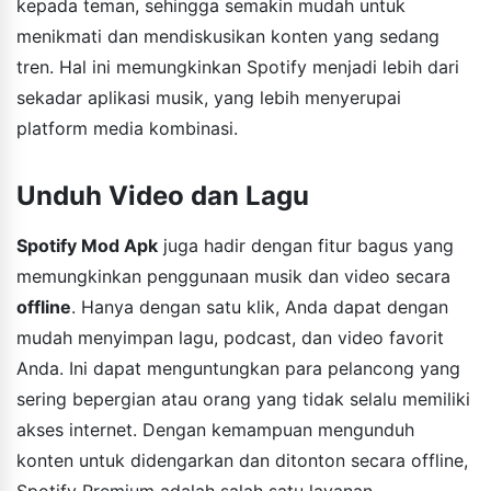
kepada teman, sehingga semakin mudah untuk
menikmati dan mendiskusikan konten yang sedang
tren. Hal ini memungkinkan Spotify menjadi lebih dari
sekadar aplikasi musik, yang lebih menyerupai
platform media kombinasi.
Unduh Video dan Lagu
Spotify Mod Apk
juga hadir dengan fitur bagus yang
memungkinkan penggunaan musik dan video secara
offline
. Hanya dengan satu klik, Anda dapat dengan
mudah menyimpan lagu, podcast, dan video favorit
Anda. Ini dapat menguntungkan para pelancong yang
sering bepergian atau orang yang tidak selalu memiliki
akses internet. Dengan kemampuan mengunduh
konten untuk didengarkan dan ditonton secara offline,
Spotify Premium adalah salah satu layanan