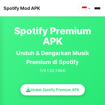
Spotify Mod APK
Spotify Premium
APK
Unduh & Dengarkan Musik
Premium di Spotify
(V9.1.52.1394)
Unduh Spotify Premium APK