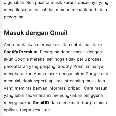
digunakan oleh pecinta musik karena desainnya yang
menarik secara visual dan mampu menarik perhatian
pengguna.
Masuk dengan Gmail
Anda tidak akan merasa kesulitan untuk masuk ke
Spotify Premium
. Pengguna dapat masuk dengan
akun Google mereka, sehingga tidak perlu proses
pendaftaran yang panjang. Spotify Premium hanya
mengharuskan Anda masuk dengan akun Google untuk
memulai, tidak seperti aplikasi streaming musik lain
yang meminta banyak informasi pribadi. Cara masuk
yang lebih sederhana ini memungkinkan pengguna
menggunakan
Gmail ID
dan menikmati fitur premium
aplikasi tanpa kesulitan.