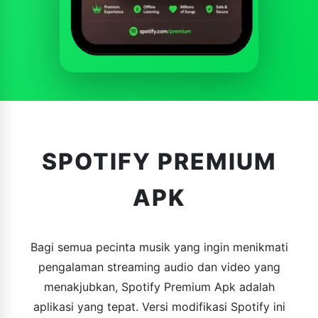
SPOTIFY PREMIUM
APK
Bagi semua pecinta musik yang ingin menikmati
pengalaman streaming audio dan video yang
menakjubkan, Spotify Premium Apk adalah
aplikasi yang tepat. Versi modifikasi Spotify ini