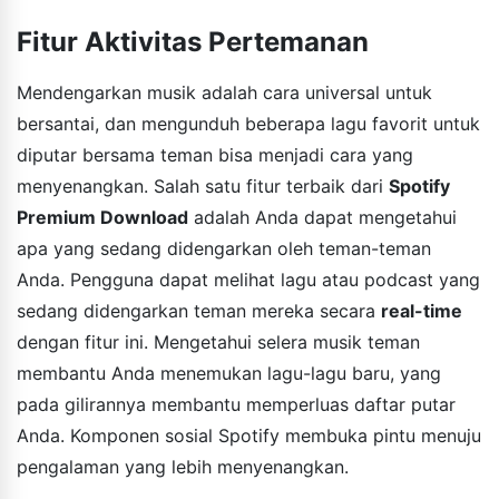
Fitur Aktivitas Pertemanan
Mendengarkan musik adalah cara universal untuk
bersantai, dan mengunduh beberapa lagu favorit untuk
diputar bersama teman bisa menjadi cara yang
menyenangkan. Salah satu fitur terbaik dari
Spotify
Premium Download
adalah Anda dapat mengetahui
apa yang sedang didengarkan oleh teman-teman
Anda. Pengguna dapat melihat lagu atau podcast yang
sedang didengarkan teman mereka secara
real-time
dengan fitur ini. Mengetahui selera musik teman
membantu Anda menemukan lagu-lagu baru, yang
pada gilirannya membantu memperluas daftar putar
Anda. Komponen sosial Spotify membuka pintu menuju
pengalaman yang lebih menyenangkan.