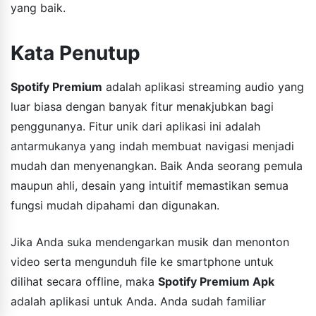
yang baik.
Kata Penutup
Spotify Premium
adalah aplikasi streaming audio yang
luar biasa dengan banyak fitur menakjubkan bagi
penggunanya. Fitur unik dari aplikasi ini adalah
antarmukanya yang indah membuat navigasi menjadi
mudah dan menyenangkan. Baik Anda seorang pemula
maupun ahli, desain yang intuitif memastikan semua
fungsi mudah dipahami dan digunakan.
Jika Anda suka mendengarkan musik dan menonton
video serta mengunduh file ke smartphone untuk
dilihat secara offline, maka
Spotify Premium Apk
adalah aplikasi untuk Anda. Anda sudah familiar