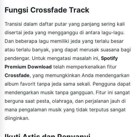
Fungsi Crossfade Track
Transisi dalam daftar putar yang panjang sering kali
disertai jeda yang mengganggu di antara lagu-lagu.
Dan beberapa lagu memiliki jeda yang terlalu besar
atau terlalu banyak, yang dapat merusak suasana bagi
pendengar. Untuk mengatasi masalah ini,
Spotify
Premium Download
telah memperkenalkan fitur
Crossfade
, yang memungkinkan Anda mendengarkan
album favorit tanpa jeda sama sekali. Pengguna dapat
mendengarkan musik tanpa gangguan. Fitur ini sangat
berguna saat pesta, olahraga, dan perjalanan jauh di
mana pengalaman musik yang tidak terputus sangat
diinginkan.
Ikuti Artis dan Penyanyi