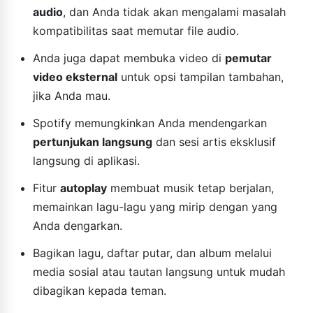
audio
, dan Anda tidak akan mengalami masalah
kompatibilitas saat memutar file audio.
Anda juga dapat membuka video di
pemutar
video eksternal
untuk opsi tampilan tambahan,
jika Anda mau.
Spotify memungkinkan Anda mendengarkan
pertunjukan langsung
dan sesi artis eksklusif
langsung di aplikasi.
Fitur
autoplay
membuat musik tetap berjalan,
memainkan lagu-lagu yang mirip dengan yang
Anda dengarkan.
Bagikan lagu, daftar putar, dan album melalui
media sosial atau tautan langsung untuk mudah
dibagikan kepada teman.