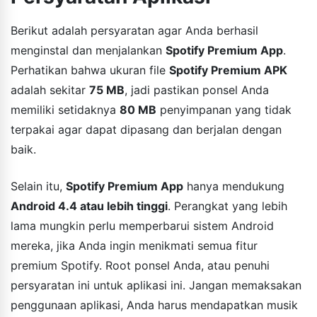
Berikut adalah persyaratan agar Anda berhasil
menginstal dan menjalankan
Spotify Premium App
.
Perhatikan bahwa ukuran file
Spotify Premium APK
adalah sekitar
75 MB
, jadi pastikan ponsel Anda
memiliki setidaknya
80 MB
penyimpanan yang tidak
terpakai agar dapat dipasang dan berjalan dengan
baik.
Selain itu,
Spotify Premium App
hanya mendukung
Android 4.4 atau lebih tinggi
. Perangkat yang lebih
lama mungkin perlu memperbarui sistem Android
mereka, jika Anda ingin menikmati semua fitur
premium Spotify. Root ponsel Anda, atau penuhi
persyaratan ini untuk aplikasi ini. Jangan memaksakan
penggunaan aplikasi, Anda harus mendapatkan musik