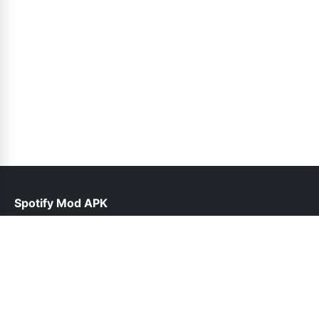
Spotify Mod APK
help@spotiepremium.pk
Follow Us