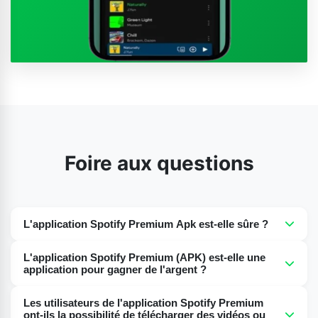
Foire aux questions
L'application Spotify Premium Apk est-elle sûre ?
Oui, l'application Spotify Premium Apk est totalement
L'application Spotify Premium (APK) est-elle une
sécurisée et exempte de virus ou de logiciels
application pour gagner de l'argent ?
malveillants.
Non, l'utilisation de Spotify Premium Apk est 100%
Les utilisateurs de l'application Spotify Premium
gratuite, vous offrant une expérience premium avec des
ont-ils la possibilité de télécharger des vidéos ou